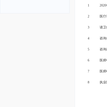
1
20
2
医疗
3
请卫
4
咨询
5
咨询
6
医师
7
医师
8
执业