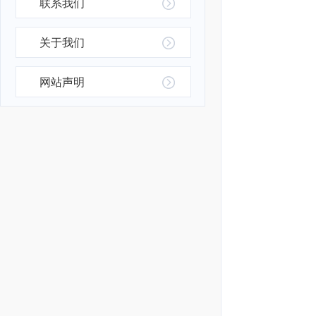
联系我们
关于我们
网站声明