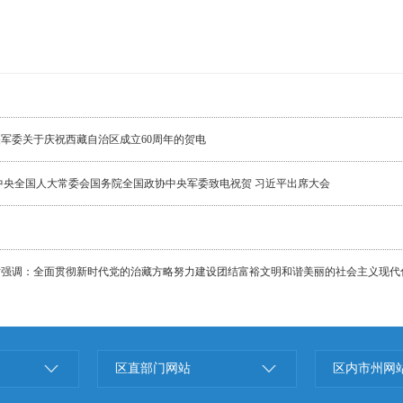
央军委关于庆祝西藏自治区成立60周年的贺电
共中央全国人大常委会国务院全国政协中央军委致电祝贺 习近平出席大会
时强调：全面贯彻新时代党的治藏方略努力建设团结富裕文明和谐美丽的社会主义现代
区直部门网站
区内市州网