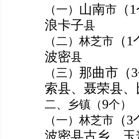
山南
（
1
（一）
市
浪卡子
县
（
1
（二）林芝市
波密
县
那曲市（
3
（三）
索县、聂荣县、
9
二、乡镇（
个）
（
3
（一）林芝市
波密县古乡、玉