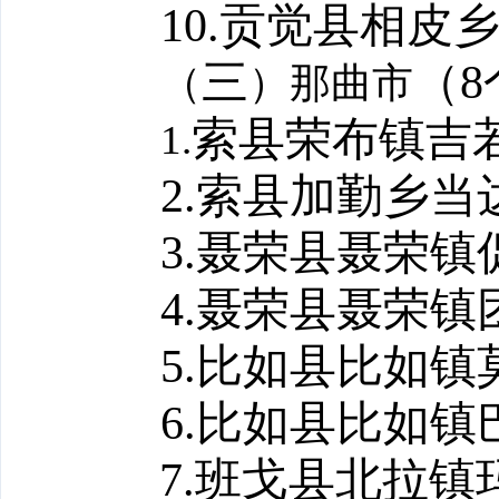
10.
贡觉县相皮
三
（
8
（
）那曲市
索县荣布镇吉
1.
2.
索县加勤乡当
3.
聂荣县聂荣镇
4.
聂荣县聂荣镇
5.
比如县比如镇
6.
比如县比如镇
7.
班戈县北拉
镇