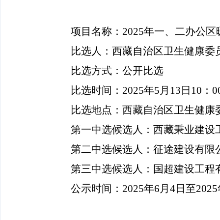
项目名称：
2025
年一、二办公区
比选人：西藏自治区卫生健康委
比选方式：
公开
比选
比
选时间：
202
5
年
5
月
13
日
10
：
0
比
选地点：西藏自治区卫生健康
第一中选候选人：
西藏秉业建设
第二中选候选人：
征途建设有限
第三中选候选人：
国超建设工程
公示时间：
202
5
年
6
月
4
日至
202
5