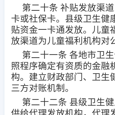
第二十条
补贴发放渠道
卡或
社保卡
。
县级
卫生健
贴资金一卡通
发放
。
儿童
放渠道为
儿童福利
机构
对
第二十
一
条
各地市
卫生
照程序确定有资质的金融
构。建立财政部门、卫生
三方对账机制。
第二十
二
条
县级卫生健
供给代理发放机构，代理