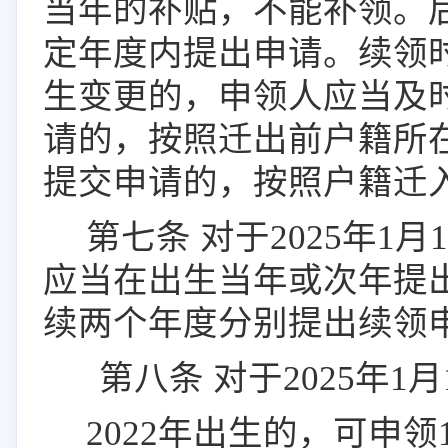
当年的补贴，不能补领。
定年度内提出申请。续领
生变更的，申领人应当及
请的，按照迁出前户籍所
提交申请的，按照户籍迁
第
七
条
对于
2025
年
1
月
1
应当在出生当年或次年提
续两个年度分别提出续领
第
八
条
对于
2025
年
1
月
2022
年出生的，可申领