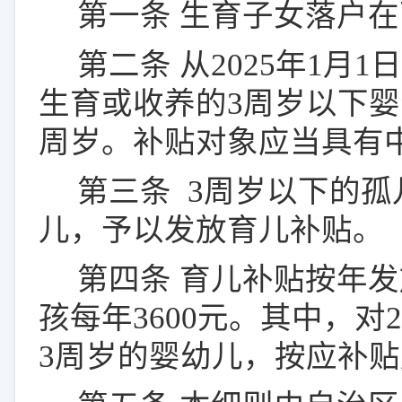
第一条
生育子女落户在
第二条
从
2025
年
1
月
1
日
生育或收养的
3
周岁以下婴
周岁。
补贴对象应当具有
第三条
3
周岁以下的孤
儿，予以发放育儿补贴。
第四条
育儿补贴按年发
孩每年
3600
元。其中，对
2
3
周岁的婴幼儿，按应补贴