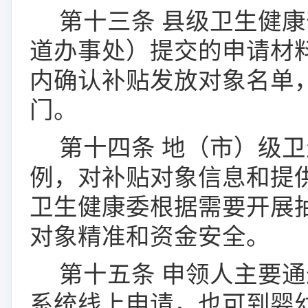
第十
三
条
县级卫生健康
道办事处）提交的申请材
内确认补贴发放对象名单
门。
第十
四
条
地
（
市
）级
卫
例，对补贴对象信息
和提
卫生健康
委
根据需要开展
对象精准和资金安全。
第十
五
条
申领人主要通
系统线上申请，也可到婴