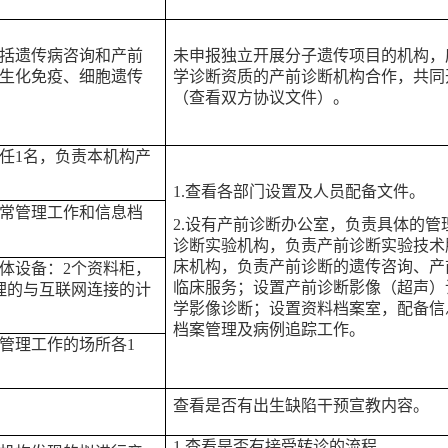
括遗传病咨询和产前
未申报独立开展分子遗传项目的机构，
生化免疫、细胞遗传
学诊断资质的产前诊断机构合作，共同
（查看双方协议文件）。
任
1名，负责本机构产
1
.
查看各部门设置及人员配备文件。
常管理工作和信息档
2
.
设有产前诊断办公室，负责具体的管
诊断实验机构，负责产前诊断实验技术
床机构，负责产前诊断的遗传咨询、产
体设备：
2个资料柜，
临床服务；设置产前诊断影像（超声）
理的与互联网连接的计
学影像诊断；设置资料档案室，配备信
档案管理及病例追踪工作。
管理工作的场所各
1
查看是否有出生缺陷干预宣教内容。
1
.
查看是否有接受转诊的流程。