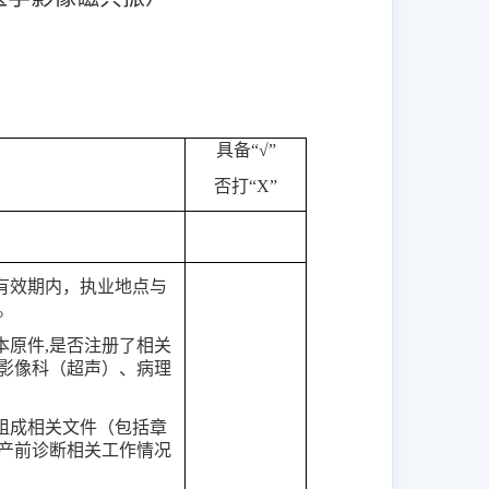
具备
“√”
否打
“X”
有效期内，执业地点与
。
本原件
,是否注册了相关
影像科（超声）、病理
组成相关文件（包括章
产前诊断相关工作情况