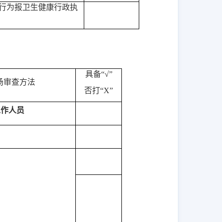
行为报卫生健康行政执
具备
“√”
场审查方法
否打
“X”
工作人员