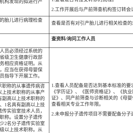
机构发现的拟进行产
2
.
工作开展后与产前筛查机构签订转会
的胎儿进行病理检查
查看是否有对引产胎儿进行相关检查的
查资料
/询问工作人员
人员必须经过系统的
省级卫生健康行政部
务相应资格证明。从
，应当在获得母婴保
员指导下开展工作。
1.
查看人员配备是否达到基本标准的要
术职称的从事遗传病咨
《学历证》、《医师资格证》、《执业
以上技术职称的从事产
证》、同产前筛查与诊断相关的《母婴
有副高以上技术职称的
查看相关专业工作年限。
、1名具有副高以上技
遗传实验室技术人员，
2.
未申报分子遗传项目不需要配备分子
术职称。设置分子遗传
少2名分子遗传实验室
中级以上技术职称。从