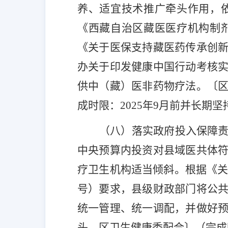
养、适宜技术推广牵头作用，
《西藏自治区藏医医疗机构制
《关于医保支持藏医药传承创
办关于印发健康中国行动考核
供中（藏）医非药物疗法。
〔
成时限：
2025
年
9
月前并长期坚
（八）落实政府投入保障
中央预算内投资对县域医共体
疗卫生机构适当倾斜。根据《
号）要求，县级财政部门将公
统一管理、统一调配，并做好
头
，区卫生健康委配合
〕（
完成