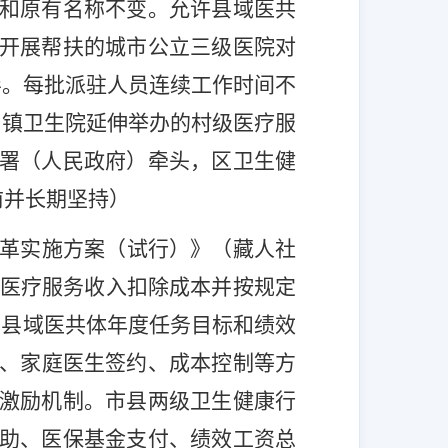
和原有名称不变。允许县域医共
开展帮扶的城市公立三级医院对
导。每批派驻人员连续工作时间不
乡镇卫生院延伸举办的村级医疗服
署（人民政府）牵头，
区
卫生健
前并长期坚持
）
革实施方案
（
试行
）
》
（藏人社
医疗服务收入扣除成本并按规定
确县域医共体年度任务目标和绩效
、家庭医生签约、成本控制等方
激励机制。
市县
两级卫生健康行
助、医保基金支付、绩效工资总