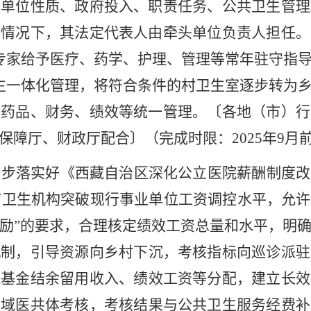
的单位性质、政府投入、职责任务、公共卫生管理
的情况下，其法定代表人由牵头单位负责人担任。
专家给予医疗、药学、护理、管理等常年驻守指
生一体化管理，将符合条件的村卫生室逐步转为
、药品、财务、绩效等统一管理。
〔
各地（市）行
保障厅、财政厅配合
〕（
完成时限：
2025
年
9
月
一步
落实
好
《西藏自治区深化公立医院薪酬制度改
疗卫生机构突破现行事业单位工资调控水平，允许
励
”
的
要求，合理核定绩效工资总量和水平，明
机制，
引导资源向乡村下沉，
考核指标向巡诊派驻
保基金结余留用收入、绩效工资等分配，建立长效
县域医共体考核，
考核结果与公共卫生服务经费补