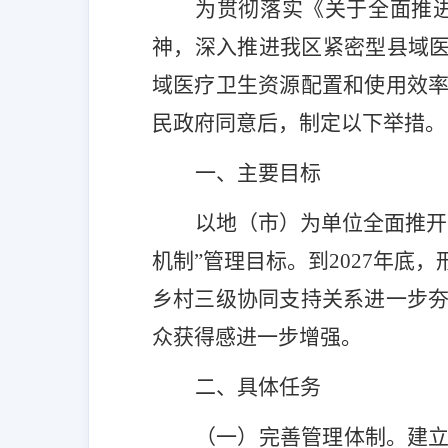
为贯彻落实
《
关于全面推
神，深入推进我区紧密型县域
域医疗卫生资源配置和使用效
民政府同意后，制定以下举措。
一、
主要目标
以地（市）为单位全面推开
机制”管理目标。
到
2027
年底，
乡村三级协同支持
关系
进一步
众获得感进一步增强。
二、
具体任务
（一）
完善管理体制。
建