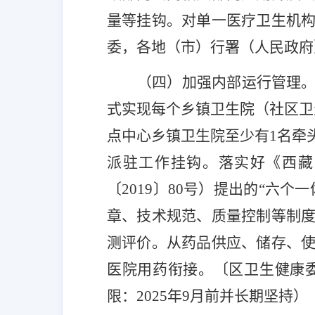
量等挂钩。对单一医疗卫生机
委，各地（市）行署（人民政府
（四）加强内部运行管理
式实现每个乡镇卫生院（社区卫
点中心乡镇卫生院至少有
1
名牵
派驻工作挂钩。落实好
《西藏
〔
2019
〕
80
号
）提出的
“六个一
章、技术规范、质量控制等制
测评价。从药品供应、储存、
医院用药衔接。
〔区
卫生健康
限：
2025
年
9
月前并长期坚持
）