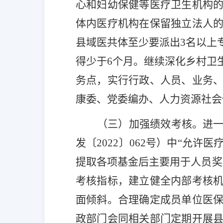
心和妇幼保健等医疗卫生机构
体内医疗机构在保留独立法人
县域医共体至少要派出
3
名以上
得少于
6
个月。
继续深化乡村卫
务点，实行行政、人员、业务
康委、
党委编办、
人力资源社会
（三）加强绩效考核。
进
发〔
2022
〕
062
号
）
中
“
允许医
提取各项基金后主要用于人员奖
考核指标，
建立健全内部考核
面倾斜
。
合理确定成员单位医
政部门会同相关部门定期开展