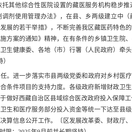
依托其他综合性医院设置的藏医
服务
机构稳步推
剂调剂使用管理办法》，在县、乡两级建立中（
新发展的若干举措》，不断完善我区藏医药
特色
的
实施方案的通知》精神，在有条件的乡镇卫生院、
区
卫生健康委、各地（市）行署（人民政府）牵头
持
）
责任。
进一步落实
市县
两级党委和
政府对乡村医疗
符合条件项目的支持力度。各级政府新增财政卫生
关于做好西藏自治区县域综合医改政府投入保障工
共卫生和医疗服务部分投入资金等统一下达至
县级
预决算信息公开工作。
〔区发展改革委、
财政厅、
时限：
2025
年
9
月前并长期坚持
）