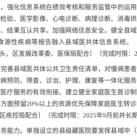
段。
强化信息系统在绩效考核和服务监管中的运用
学检验、医学影像、心电诊断、病理诊断、消毒供
断、结果互认共享。加强网络信息安全。健全县域
食源性疾病等报告融入县域医共体信息系统。
头，区发展改革委、医保局配合
〕（
完成时限：
。
完善县域医共体公共卫生责任清单，对慢病患者
疾病预防、筛查、诊治、护理、康复等一体化服务
和医疗服务的有效衔接。
建立健全家庭医生首诊制
等方面预留
20%
以上的资源优先保障家庭医生转诊
区疾控局配合
〕（
完成时限：
2025
年
9
月前并长
服务能力。
单独设立的县级藏医院
要
发挥县域中（