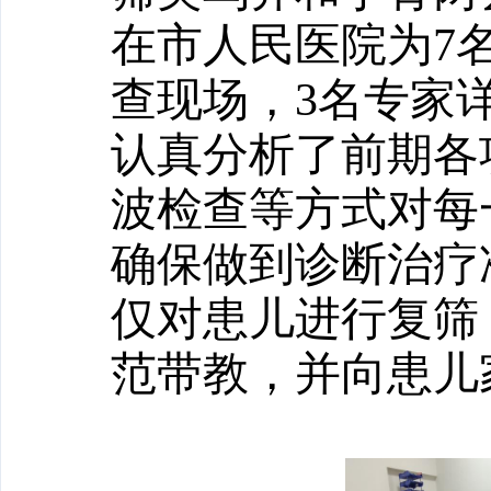
在市人民医院为
7
查现场，
3
名专家
认真
分析
了
前期各
波检查
等方式对每
确保做到
诊断
治疗
仅对患儿进行复筛
范带教，
并
向患儿