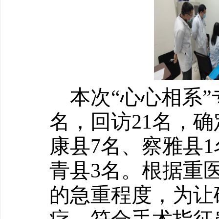
本次“心心相系
名，回访
21
名，确
康县
7
名、察雅县
1
青县
3
名。
根据
重
的急重程度，
为
让