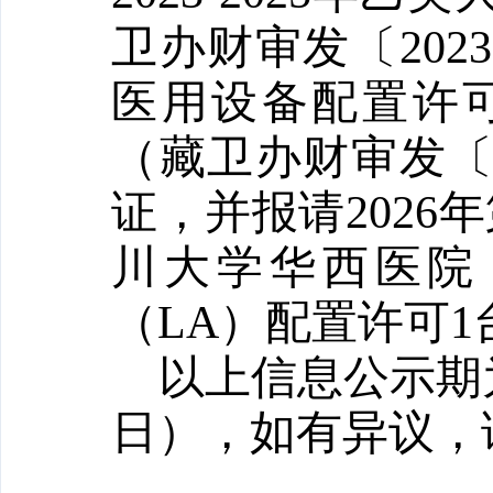
卫办财审发
〔
202
3
医用设备配置许
（
藏卫办财审发
证，并报
请
202
6
年
川大学华西医院
（
LA
）
配置许可
1
以上信息公示期
日
），如有异议，