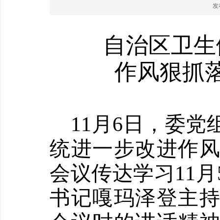
发布
自治区卫生
作风狠抓
11
月
6
日，委党
统进一步改进作
会议传达学习
11
月
书记嘎玛泽登主