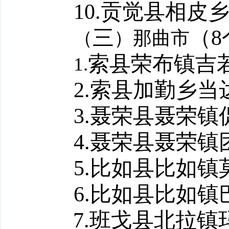
10.
贡觉县相皮
三
（
8
（
）那曲市
索县荣布镇吉
1.
2.
索县加勤乡当
3.
聂荣县聂荣镇
4.
聂荣县聂荣镇
5.
比如县比如镇
6.
比如县比如镇
7.
班戈县
北拉镇