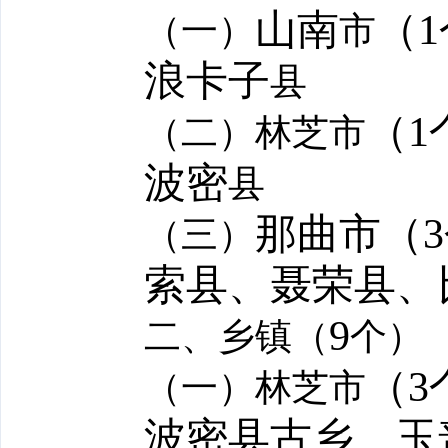
山南
（
1
（一）
市
浪卡子
县
（
1
（二）林芝市
波密
县
那曲市（
3
（三）
索县、聂荣县、
9
二、乡镇（
个）
（
3
（一）林芝市
波密县古乡、玉