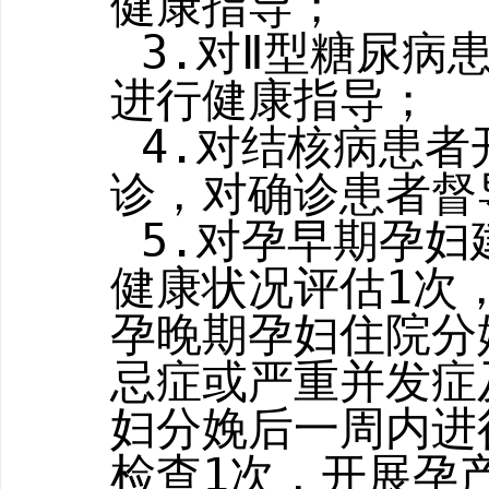
健康指导；
3.
对Ⅱ型糖尿病
进行健康指导；
4.
对结核病患者
诊，对确诊患者督
5.
对孕早期孕妇
健康状况评估
1
次
孕晚期孕妇
住院
分
忌症或严重并发症
妇分娩后一周内进
检查
1
次，
开展孕