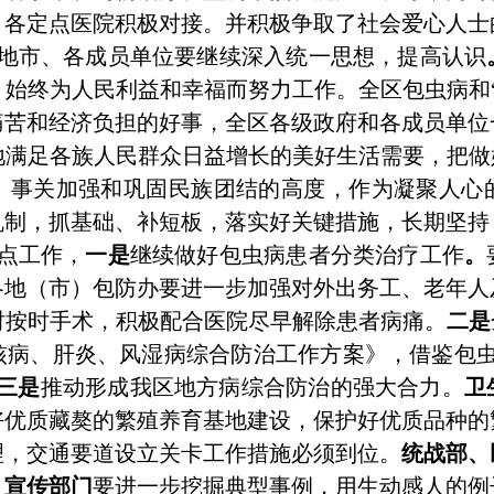
，各定点医院积极对接。并积极争取了社会爱心人士
地市、各成员单位要继续深入统一思想，提高认识
始终为人民利益和幸福而努力工作。全区包虫病和
痛苦和经济负担的好事，全区各级政府和各成员单位
满足各族人民群众日益增长的美好生活需要，把做
、事关加强和巩固民族团结的高度，作为凝聚人心
机制，抓基础、补短板，落实好关键措施，长期坚持
点工作，
一是
继续做好包虫病患者分类治疗工作
。
各地（市）包防办要进一步加强对外出务工、老年人
时按时手术，积极配合医院尽早解除患者病痛。
二是
核病、肝炎、风湿病综合防治工作方案》，借鉴包虫
三是
推动形成我区地方病综合防治的强大合力。
卫
好优质藏獒的繁殖养育基地建设，保护好优质品种的
理，交通要道设立关卡工作措施必须到位。
统战部、
。
宣传部门
要进一步挖掘典型事例，用生动感人的例