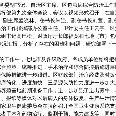
区党委副书记、自治区主席、区包虫病综合防治工作
指挥部第九次全体会议，会议以视频形式召开，在自
、副主席孟晓林、秘书长朱强、副秘书长刘萱、副
防治工作指挥部办公室主任、卫计委主任王云亭、区
党组书记高巴松、财政厅厅长郎福宽和七地（市）包
情况汇报，分析了存在的困难和问题，研究部署下一
的工作中，七地市及各级政府、各成员单位始终把
综合施策、统筹推进，手术治疗和综合防控措施进展
项保障措施进一步跟进
。
区财政部门治疗经费及时拨付
程序简化，进度加快。
三是源头防控力度进一步加大
獒养殖基地前期准备工作，进一步加强了进出藏牛、
台、报纸等媒体对术后病人的身体恢复、生产生活情
国家卫生健康委员会在拉萨召开全国卫生健康系统支
病患者手术和药物治疗、监测干预、能力建设等；同时