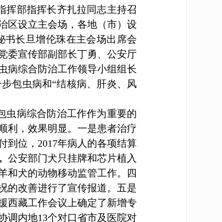
指挥部指挥长齐扎拉同志主持召
治区设立主会场，各地（市）设
秘书长旦增伦珠在主会场出席会
党委宣传部副部长丁勇、公安厅
虫病综合防治工作领导小组组长
步包虫病和“结核病、肝炎、风
包虫病综合防治工作作为重要的
顺利，效果明显。一是患者治疗
到位，2017年病人的各项
结算
。
公安部门犬只挂牌和芯片植入
羊和犬的动物移动
监管工作。
四
况的改善进行了宣传报道。五是
援西藏工作会议上确定了新增专
协调内地13个对口省市及医院对