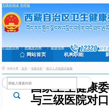
无障碍阅读
关怀版
|
|
中国政府网
西藏政府网
健康报网
网站首页
机构职能
>
>
当前位置：
首页
专题专栏
医疗人才组团式援藏
国家卫生健康委
与三级医院对口